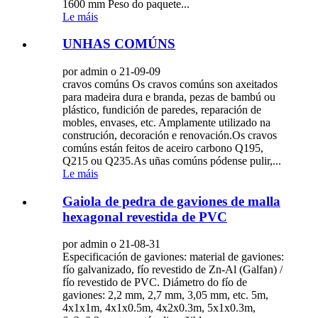
1600 mm Peso do paquete...
Le máis
UNHAS COMÚNS
por admin o 21-09-09
cravos comúns Os cravos comúns son axeitados
para madeira dura e branda, pezas de bambú ou
plástico, fundición de paredes, reparación de
mobles, envases, etc. Amplamente utilizado na
construción, decoración e renovación.Os cravos
comúns están feitos de aceiro carbono Q195,
Q215 ou Q235.As uñas comúns pódense pulir,...
Le máis
Gaiola de pedra de gaviones de malla
hexagonal revestida de PVC
por admin o 21-08-31
Especificación de gaviones: material de gaviones:
fío galvanizado, fío revestido de Zn-Al (Galfan) /
fío revestido de PVC. Diámetro do fío de
gaviones: 2,2 mm, 2,7 mm, 3,05 mm, etc. 5m,
4x1x1m, 4x1x0.5m, 4x2x0.3m, 5x1x0.3m,