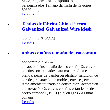
6x2x0.3m, etc., están dispoñibles
personalizados.Tamaño da malla de gaviones:
60*80 mm,...
Le máis
Tendas de fábrica China Electro
Galvanized Galvanized Wire Mesh
por admin o 21-08-31
Le máis
unhas comúns tamaño de uso común
por admin o 21-08-29
cravos comúns tamaño de uso común Os cravos
comúns son axeitados para madeira dura e
branda, pezas de bambú ou plástico, fundición de
paredes, reparación de mobles, envases, etc.
Amplamente utilizado na construción, decoración
e renovación.Os cravos comúns están feitos de
aceiro carbono Q195, Q215 ou Q235.As uñas
comúns...
Le máis