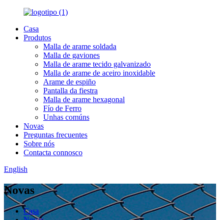
Casa
Produtos
Malla de arame soldada
Malla de gaviones
Malla de arame tecido galvanizado
Malla de arame de aceiro inoxidable
Arame de espiño
Pantalla da fiestra
Malla de arame hexagonal
Fío de Ferro
Unhas comúns
Novas
Preguntas frecuentes
Sobre nós
Contacta connosco
English
Novas
Casa
Novas