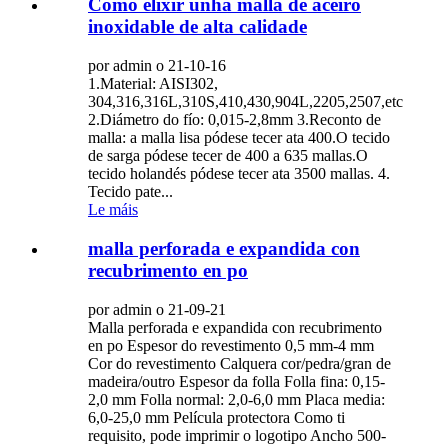
Como elixir unha malla de aceiro
inoxidable de alta calidade
por admin o 21-10-16
1.Material: AISI302,
304,316,316L,310S,410,430,904L,2205,2507,etc
2.Diámetro do fío: 0,015-2,8mm 3.Reconto de
malla: a malla lisa pódese tecer ata 400.O tecido
de sarga pódese tecer de 400 a 635 mallas.O
tecido holandés pódese tecer ata 3500 mallas. 4.
Tecido pate...
Le máis
malla perforada e expandida con
recubrimento en po
por admin o 21-09-21
Malla perforada e expandida con recubrimento
en po Espesor do revestimento 0,5 mm-4 mm
Cor do revestimento Calquera cor/pedra/gran de
madeira/outro Espesor da folla Folla fina: 0,15-
2,0 mm Folla normal: 2,0-6,0 mm Placa media:
6,0-25,0 mm Película protectora Como ti
requisito, pode imprimir o logotipo Ancho 500-