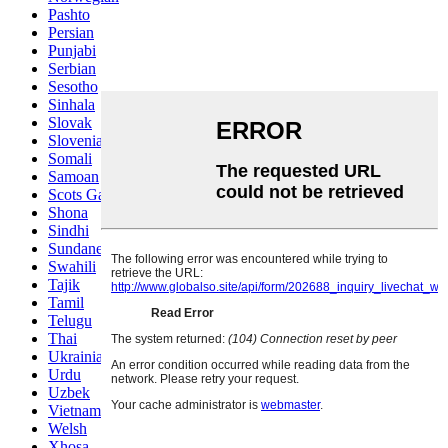
Pashto
Persian
Punjabi
Serbian
Sesotho
Sinhala
Slovak
Slovenian
Somali
Samoan
Scots Gaelic
Shona
Sindhi
Sundanese
Swahili
Tajik
Tamil
Telugu
Thai
Ukrainian
Urdu
Uzbek
Vietnamese
Welsh
Xhosa