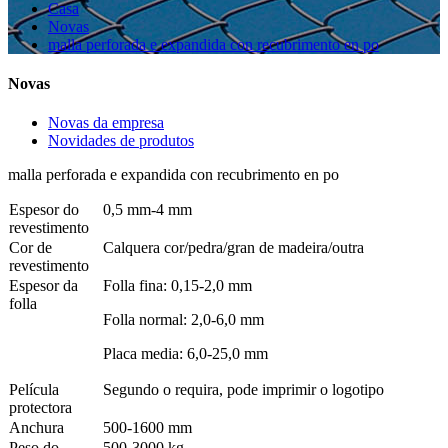
Casa
Novas
malla perforada e expandida con recubrimento en po
Novas
Novas da empresa
Novidades de produtos
malla perforada e expandida con recubrimento en po
Espesor do
0,5 mm-4 mm
revestimento
Cor de
Calquera cor/pedra/gran de madeira/outra
revestimento
Espesor da
Folla fina: 0,15-2,0 mm
folla
Folla normal: 2,0-6,0 mm
Placa media: 6,0-25,0 mm
Película
Segundo o requira, pode imprimir o logotipo
protectora
Anchura
500-1600 mm
Peso do
500-3000 kg