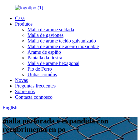
Casa
Produtos
Malla de arame soldada
Malla de gaviones
Malla de arame tecido galvanizado
Malla de arame de aceiro inoxidable
Arame de espiño
Pantalla da fiestra
Malla de arame hexagonal
Fío de Ferro
Unhas comúns
Novas
Preguntas frecuentes
Sobre nós
Contacta connosco
English
malla perforada e expandida con
recubrimento en po