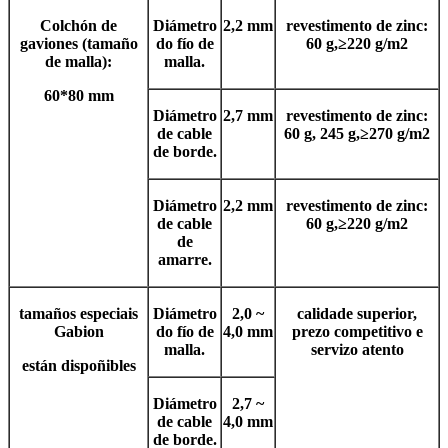
Colchón de
Diámetro
2,2 mm
revestimento de zinc:
gaviones (tamaño
do fío de
60 g,
≥
220 g/m2
de malla):
malla.
60*80 mm
Diámetro
2,7 mm
revestimento de zinc:
de cable
60 g, 245 g,
≥
270 g/m2
de borde.
Diámetro
2,2 mm
revestimento de zinc:
de cable
60 g,
≥
220 g/m2
de
amarre.
tamaños especiais
Diámetro
2,0 ~
calidade superior,
Gabion
do fío de
4,0 mm
prezo competitivo e
malla.
servizo atento
están dispoñibles
Diámetro
2,7 ~
de cable
4,0 mm
de borde.