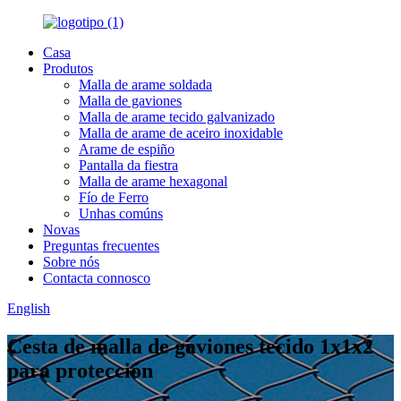
Casa
Produtos
Malla de arame soldada
Malla de gaviones
Malla de arame tecido galvanizado
Malla de arame de aceiro inoxidable
Arame de espiño
Pantalla da fiestra
Malla de arame hexagonal
Fío de Ferro
Unhas comúns
Novas
Preguntas frecuentes
Sobre nós
Contacta connosco
English
Cesta de malla de gaviones tecido 1x1x2
para protección