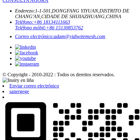
CONSULTA AGORA
Enderezo:
1-1-501,DONGFANG YIYUAN,DISTRITO DE
CHANG'AN,CIDADE DE SHIJIAZHUANG,CHINA
Teléfono:
+86 18134111663
Teléfono móbil:
+86 15130853762
Correo electrónico:
adam@yidiwiremesh.com
© Copyright - 2010-2022 : Todos os dereitos reservados.
Enviar correo electrónico
sanergege