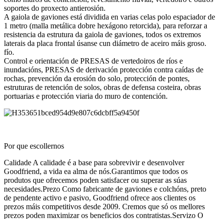
soportes do proxecto antierosión.
A gaiola de gaviones está dividida en varias celas polo espaciador de
1 metro (malla metálica dobre hexágono retorcida), para reforzar a
resistencia da estrutura da gaiola de gaviones, todos os extremos
laterais da placa frontal úsanse cun diámetro de aceiro máis groso.
fío.
Control e orientación de PRESAS de vertedoiros de ríos e
inundacións, PRESAS de derivación protección contra caídas de
rochas, prevención da erosión do solo, protección de pontes,
estruturas de retención de solos, obras de defensa costeira, obras
portuarias e protección viaria do muro de contención.
Por que escollernos
Calidade A calidade é a base para sobrevivir e desenvolver
Goodfriend, a vida ea alma de nós.Garantimos que todos os
produtos que ofrecemos poden satisfacer ou superar as súas
necesidades.Prezo Como fabricante de gaviones e colchóns, preto
de pendente activo e pasivo, Goodfriend ofrece aos clientes os
prezos máis competitivos desde 2009. Cremos que só os mellores
prezos poden maximizar os beneficios dos contratistas.Servizo O